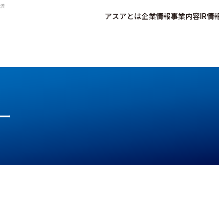
流を実現
アスアとは
企業情報
事業内容
IR情
ー