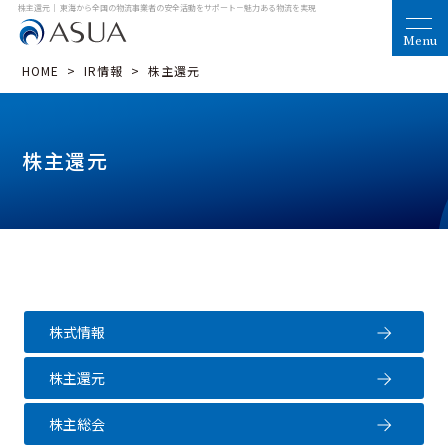
株主還元｜ 東海から全国の物流事業者の安全活動をサポート
－魅力ある物流を実現
HOME
>
IR情報
>
株主還元
株主還元
株式情報
株主還元
株主総会