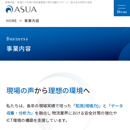
事業内容｜ 東海から全国の物流事業者の安全活動をサポート
－魅力ある物流を実現
HOME
>
事業内容
Business
事業内容
現場の声
から
理想の環境
へ
私たちは、長年の現場実績で培った
「知見(現場力)」
と
「データ
収集・分析力」
を融合し
物流業界における安全対策の強化や
ICT環境の構築を支援しています。